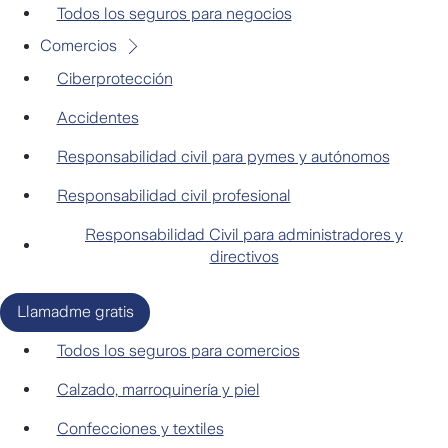
Negocios
Todos los seguros para negocios
Comercios
Ciberprotección
Accidentes
Responsabilidad civil para pymes y autónomos
Responsabilidad civil profesional
Responsabilidad Civil para administradores y
directivos
Llamadme gratis
Comercios
Todos los seguros para comercios
Calzado, marroquinería y piel
Confecciones y textiles