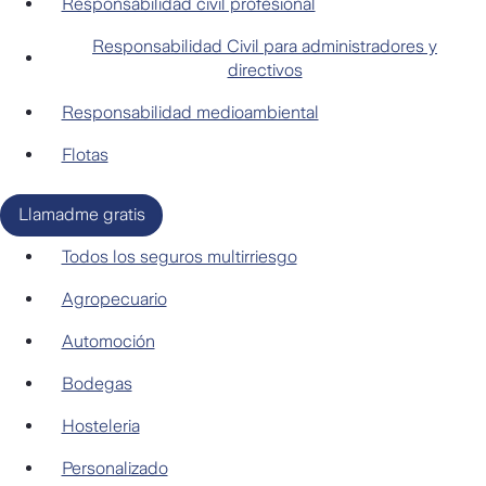
Responsabilidad civil profesional
Responsabilidad Civil para administradores y
directivos
Responsabilidad medioambiental
Flotas
Llamadme gratis
Multirriesgo pymes
Todos los seguros multirriesgo
Agropecuario
Automoción
Bodegas
Hosteleria
Personalizado