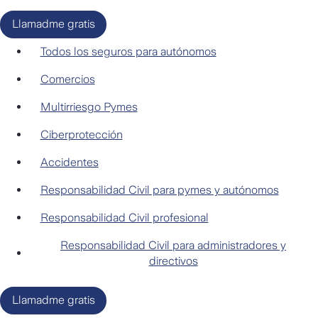
Llamadme gratis
Autónomos
Todos los seguros para autónomos
Comercios
Multirriesgo Pymes
Ciberprotección
Accidentes
Responsabilidad Civil para pymes y autónomos
Responsabilidad Civil profesional
Responsabilidad Civil para administradores y
directivos
Llamadme gratis