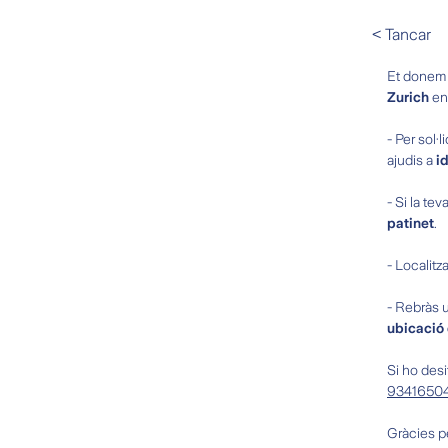
< Tancar
Et donem l
Zurich
en
- Per sol·
ajudis a
id
- Si la te
patinet
.
- Localitz
- Rebràs 
ubicació 
Si ho desi
9341650
Gràcies pe