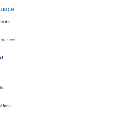
cle de
i que ens
 i
la
elèfon
al