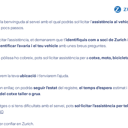
a benvinguda al servei amb el qual podràs sol·licitar l’
assistència al vehi
 pocs passos.
licitar l’assistència, et demanarem que t’
identifiquis com a soci de Zurich
entificar l’avaria i el teu vehicle
amb unes breus preguntes.
va pòlissa ho cobreix, pots sol·licitar assistència per a
cotxe, moto, bicicleta
arem la teva
ubicació
i t'enviarem l’ajuda.
un enllaç on podràs
seguir l’estat
del registre,
el temps d’espera
estimat i 
del cotxe taller o grua
.
tges o si tens dificultats amb el servei, pots
sol·licitar l’assistència per t
40
.
r confiar en Zurich.