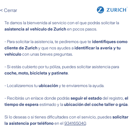
< Cerrar
Te damos la bienvenida al servicio con el que podrás solicitar la
asistencia al vehículo de Zurich
en pocos pasos.
- Para solicitar la asistencia, te pediremos que te
identifiques como
cliente de Zurich
y que nos ayudes a
identificar la avería y tu
vehículo
con unas breves preguntas.
- Si estás cubierto por tu póliza, puedes solicitar asistencia para
coche, moto, bicicleta y patinete
.
- Localizaremos tu
ubicación
y te enviaremos la ayuda.
- Recibirás un enlace donde podrás
seguir el estado
del registro,
el
tiempo de espera
estimado y la
ubicación del coche taller o grúa
.
Si lo deseas o si tienes dificultades con el servicio, puedes
solicitar
la asistencia por teléfono
en el
934165040
.